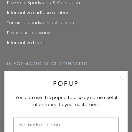
Polizza di Spedizione & Consegna
Informativa sui Resi e rimborsi
Termini e condizioni del servizio
Politica sulla privacy
Informativa Legale
INFORMAZIONI DI CONTATTO
Recapiti
POPUP
You can use this popup to display some useful
© COZYWARDROBE™
information to your customers.